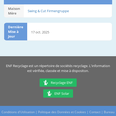
Maison
Swing & Cut Firmengruppe
Mère
Dernière
Mise à
17 oct. 2025
Jour
ENF Recyclage est un répertoire de sociétés recyclage. L'information
est vérifiée, classée et mise à dispositon.
Recyclage ENF
ENF Solar
Conditions d'Utilisation
|
Politique des Données et Cookies
|
Contact
|
Bureau