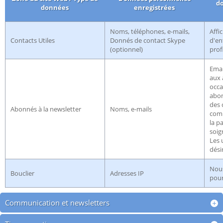
do
données
enregistrées
Noms, téléphones, e-mails,
Affi
Contacts Utiles
Donnés de contact Skype
d'en
(optionnel)
prof
Emai
aux
occa
abon
des
Abonnés à la newsletter
Noms, e-mails
comm
la pa
soig
Les 
dési
Nous
Bouclier
Adresses IP
pour
Communication et newsletters