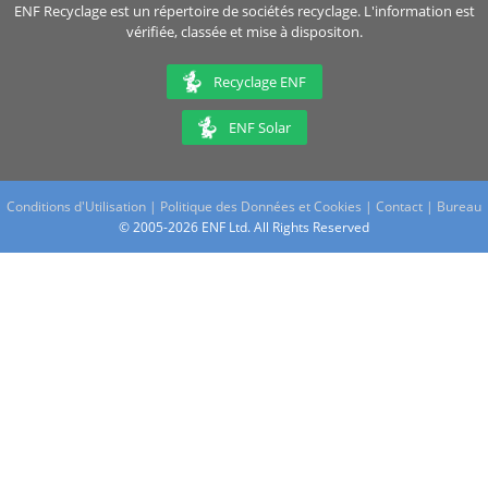
ENF Recyclage est un répertoire de sociétés recyclage. L'information est
vérifiée, classée et mise à dispositon.
Recyclage ENF
ENF Solar
Conditions d'Utilisation
|
Politique des Données et Cookies
|
Contact
|
Bureau
© 2005-2026 ENF Ltd. All Rights Reserved