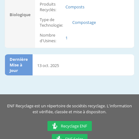
Produits
Composts
Recyclés:
Biologique
Type de
Compostage
Technologie:
Nombre
1
d'Usines:
Dernière
Mise à
13 oct. 2025
Jour
ENF Recyclage est un répertoire de sociétés recyclage. L'information
est vérifiée, classée et mise à dispositon.
Recyclage ENF
ENF Solar