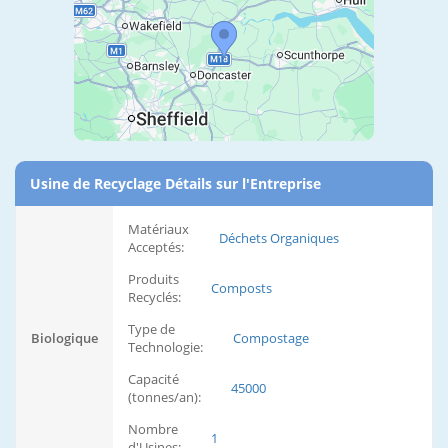
Usine de Recyclage Détails sur l'Entreprise
Matériaux
Déchets Organiques
Acceptés:
Produits
Composts
Recyclés:
Type de
Biologique
Compostage
Technologie:
Capacité
45000
(tonnes/an):
Nombre
1
d'Usines: