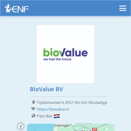
BioValue BV
Tsjûkemarwei 6, 8521 NA Sint Nicolaasga
https://biovalue.nl
Pays-Bas