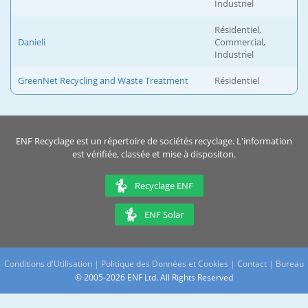
Industriel
Résidentiel,
Danieli
Commercial,
Industriel
GreenNet Recycling and Waste Treatment
Résidentiel
ENF Recyclage est un répertoire de sociétés recyclage. L'information
est vérifiée, classée et mise à dispositon.
Recyclage ENF
ENF Solar
Conditions d'Utilisation
|
Politique des Données et Cookies
|
Contact
|
Bureau
© 2005-2026 ENF Ltd. All Rights Reserved