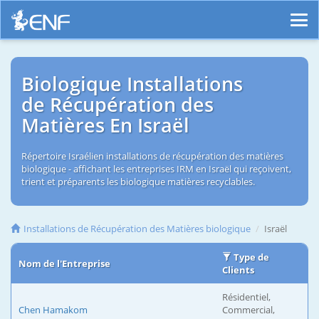
Biologique Installations
de Récupération des
Matières En Israël
Répertoire Israélien installations de récupération des matières
biologique - affichant les entreprises IRM en Israël qui reçoivent,
trient et préparents les biologique matières recyclables.
Installations de Récupération des Matières biologique
Israël
Type de
Nom de l'Entreprise
Clients
Résidentiel,
Chen Hamakom
Commercial,