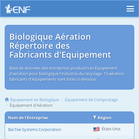
Biologique Aération
Répertoire des
Fabricants d'Equipement
Base de données des entreprises productrices Équipement
d'aération pour biologique l'industrie du recyclage. 13 aération
fabricants d'équipements sont listés ci-dessous.
Équipement en Biologique
Equipement de Compostage
Équipement d'Aération
Nom de l'Entreprise
Région
États-Unis
BacTee Systems Corporation